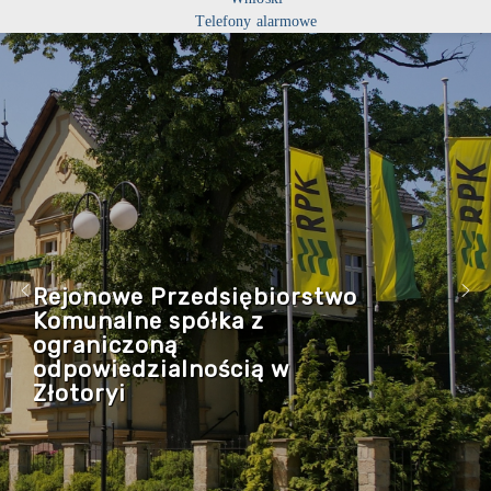
Telefony alarmowe
Rejonowe Przedsiębiorstwo
Komunalne spółka z
ograniczoną
odpowiedzialnością w
Złotoryi