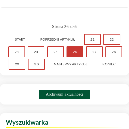
Strona 26 z 36
START
POPRZEDNI ARTYKUŁ
21
22
23
24
25
26
27
28
29
30
NASTĘPNY ARTYKUŁ
KONIEC
Archiwum aktualności
Wyszukiwarka