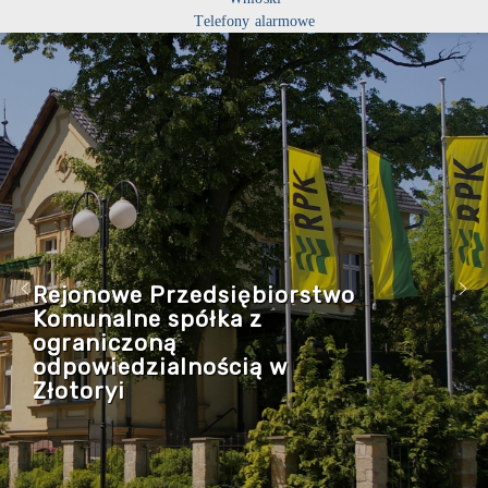
Telefony alarmowe
Rejonowe Przedsiębiorstwo
Komunalne spółka z
ograniczoną
odpowiedzialnością w
Złotoryi